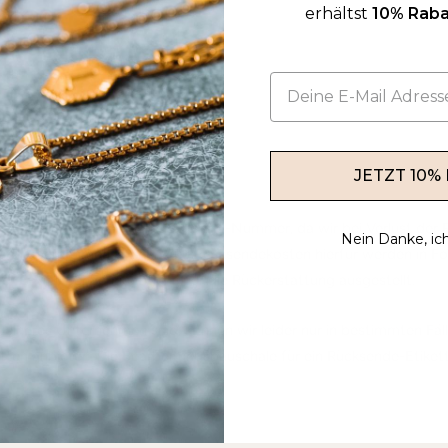
erhältst
10% Raba
 18
Tiengen
JETZT 10%
en Rückversand mit einer Tracking-Nummer, da wir bei Verlust der
Nein Danke, ic
ftung übernehmen können. Die Rücksendekosten hierfür werden in F
er E-Mail Benachrichtigung für die Rückerstattung ausgestellt.
kleineres Unternehmen sind, können wir leider nur in bestimmten Fäl
ten anbieten. Die Bearbeitungspauschale für ein Rücksende-Etiket