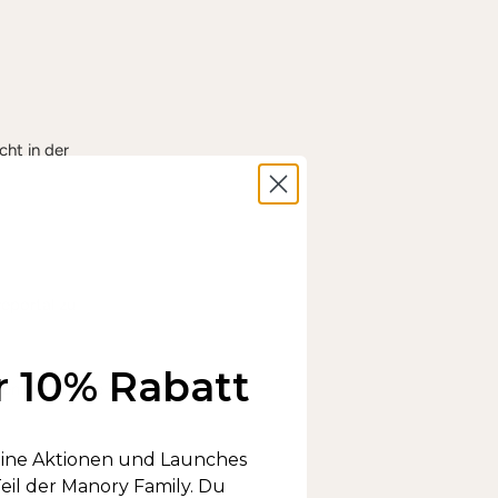
ht in der
eportal
zu
r 10% Rabatt
gende Adresse
keine Aktionen und Launches
il der Manory Family. Du