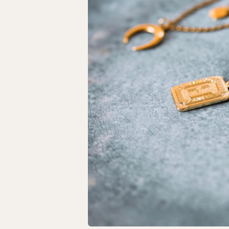
Alaa Weinkötz
Klingnauerstraße
79761 Waldshut-
Wir empfehlen d
leider keine Ha
Gutscheins mit d
Da wir noch ein 
Rücksende-Etiket
für DE.