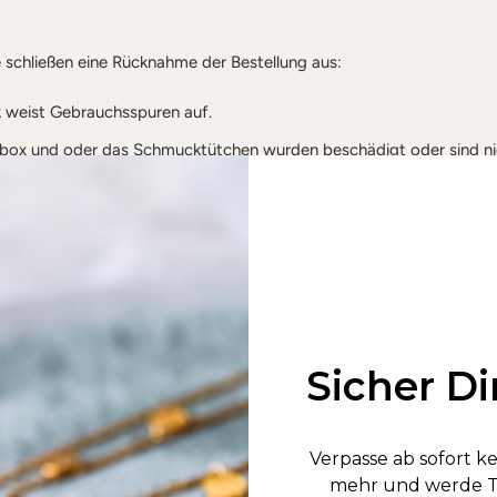
 schließen eine Rücknahme der Bestellung aus:
 weist Gebrauchsspuren auf.
ox und oder das Schmucktütchen wurden beschädigt oder sind nic
enthalten. Die Ausnahme hierfür gilt bei Teilrücksendungen.
 14 Tagen ist abgelaufen.
ist personalisiert
er Bestellung nicht zufrieden sein solltest, bitten wir dich das
Retour
Sicher Di
st du auch das
Widerrufsformular
ausfüllen und den Schmuck an fol
Verpasse ab sofort 
mehr und werde Te