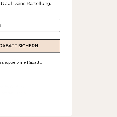
tt
auf Deine Bestellung.
 RABATT SICHERN
 Rücksendung
h shoppe ohne Rabatt...
orm eines
len kostenlose
t beträgt 4.99€