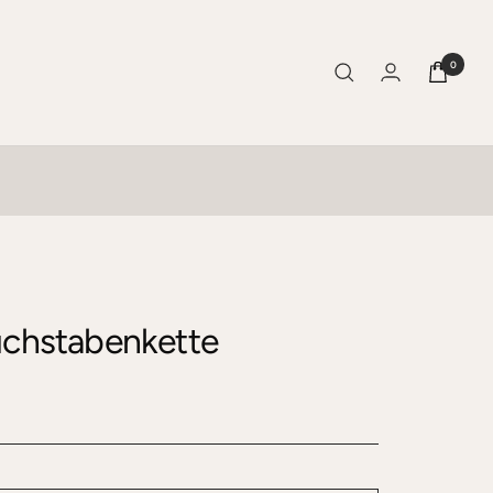
0
uchstabenkette