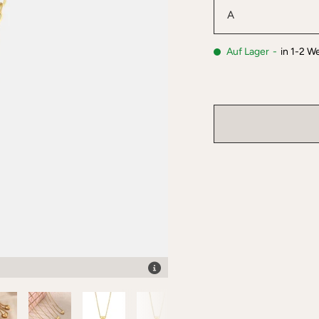
A
Auf Lager
-
in 1-2 W
3 Jahre Garantie