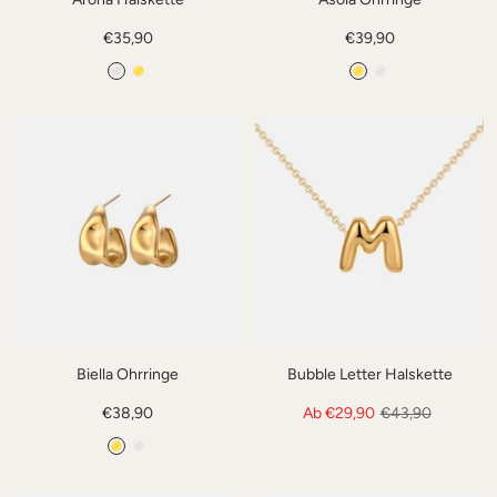
Angebotspreis
Angebotspreis
€35,90
€39,90
S
G
G
S
i
o
o
i
l
l
l
l
b
d
d
b
e
e
r
r
Biella Ohrringe
Bubble Letter Halskette
Angebotspreis
Angebotspreis
Regulärer
€38,90
Ab €29,90
€43,90
Preis
G
S
o
i