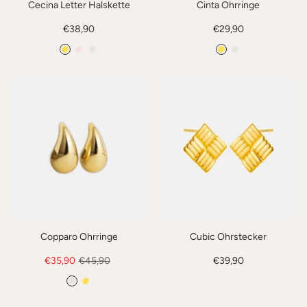
Cecina Letter Halskette
Cinta Ohrringe
Angebotspreis
Angebotspreis
€38,90
€29,90
G
R
S
G
S
o
o
i
o
i
l
s
l
l
l
d
é
b
d
b
e
e
r
r
Copparo Ohrringe
Cubic Ohrstecker
Angebotspreis
Regulärer
Angebotspreis
€35,90
€45,90
€39,90
Preis
S
G
i
o