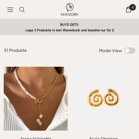
Direkt
MANORY
0
Navigation
zum
Inhalt
BUY2 GET3:
Lege 3 Produkte in den Warenkorb und bezahle nur für 2
31 Produkte
Model View
Arona Halskette
Asola Ohrringe